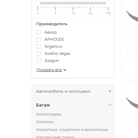
4
6
19
64
178
Производитель
Aesop
APHOGEE
Arganour
Avelino Vegas
Axagon
Показать все
Автомобиль и мотоцикл
Багаж
Аксессуары
Зонтики
Кошельки, кошельки и визитницы
Наплечные сумки