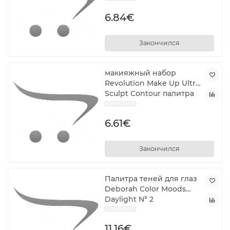
6.84€
Закончился
макияжный набор
Revolution Make Up Ultra
Sculpt Contour палитра
Ultra Fair C01 11 g
6.61€
Закончился
Палитра теней для глаз
Deborah Color Moods
Daylight Nº 2
11.16€