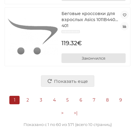
Беговые кроссовки для
взрослых Asics 1011B440-
401
119.32€
Закончился
Показать еще
1
2
3
4
5
6
7
8
9
>
>|
Показано с 1 по 60 из 571 (всего 10 страниц)