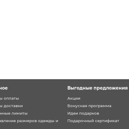
ное
Выгодные предложения
ы оплаты
Акции
ы доставки
Бонусная программа
нные лимиты
Идеи подарков
авление размеров одежды и
Подарочный сертификат