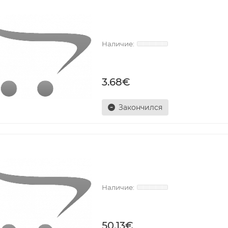
3.68€
Закончился
50.13€