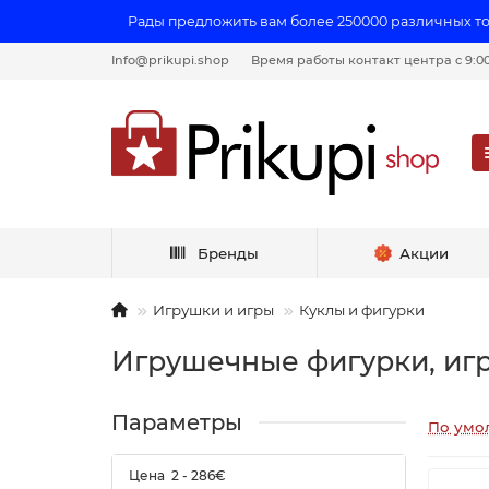
Рады предложить вам более 250000 различных т
Info@prikupi.shop
Время работы контакт центра с 9:00 
Бренды
Акции
Игрушки и игры
Куклы и фигурки
Игрушечные фигурки, иг
Параметры
По умо
Цена
2
-
286
€