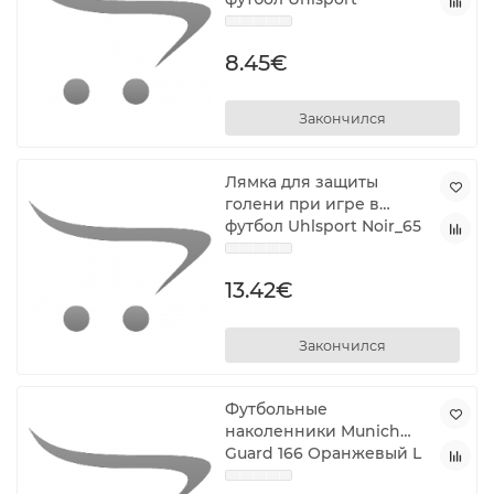
1006963060001 Зеленый
Один размер
8.45€
Закончился
Лямка для защиты
голени при игре в
футбол Uhlsport Noir_65
mm Чёрный Один
размер
13.42€
Закончился
Футбольные
наколенники Munich
Guard 166 Оранжевый L