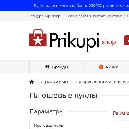
Рады предложить вам более 250000 различных т
Info@prikupi.shop
Время работы контакт центра с 9:00 
Бренды
Акции
Игрушки и игры
Марионетки и марионет
Плюшевые куклы
Параметры
По умо
Производитель